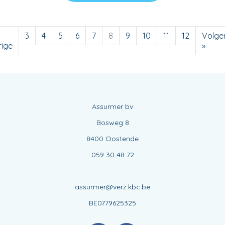
3
4
5
6
7
8
9
10
11
12
Volge
ige
»
Assurmer bv
Bosweg 8
8400 Oostende
059 30 48 72
assurmer@verz.kbc.be
BE0779625325