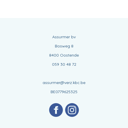
Assurmer bv
Bosweg 8
8400 Oostende
059 30 48 72
assurmer@verz.kbc.be
BE0779625325