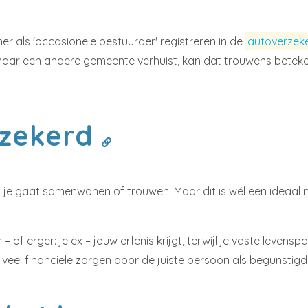
ner als 'occasionele bestuurder' registreren in de
autoverzek
 naar een andere gemeente verhuist, kan dat trouwens betek
rzekerd
at je gaat samenwonen of trouwen. Maar dit is wél een ideaal
 of erger: je ex – jouw erfenis krijgt, terwijl je vaste levens
veel financiële zorgen door de juiste persoon als begunstigde