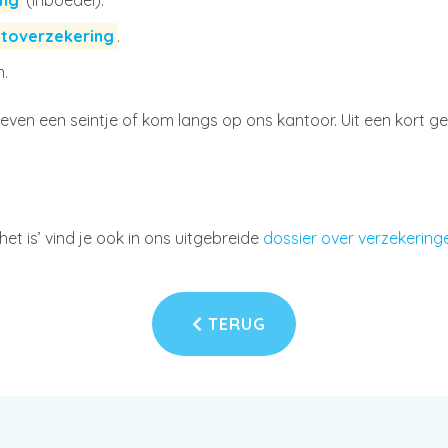
ing
(inboedel).
toverzekering
.
n.
n even een seintje of kom langs op ons kantoor. Uit een kort g
et is’ vind je ook in ons uitgebreide
dossier over verzekeringe
TERUG