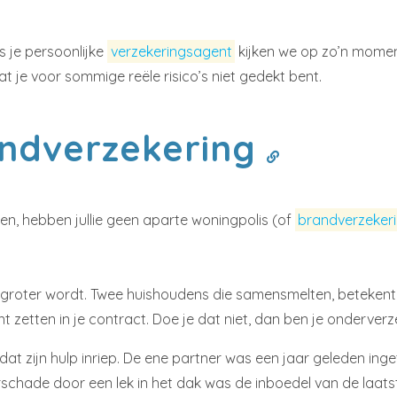
ls je persoonlijke
verzekeringsagent
kijken we op zo’n moment
t je voor sommige reële risico’s niet gedekt bent.
andverzekering
, hebben jullie geen aparte woningpolis (of
brandverzeker
 groter wordt. Twee huishoudens die samensmelten, betekent m
 zetten in je contract. Doe je dat niet, dan ben je onderver
dat zijn hulp inriep. De ene partner was een jaar geleden ing
schade door een lek in het dak was de inboedel van de laats