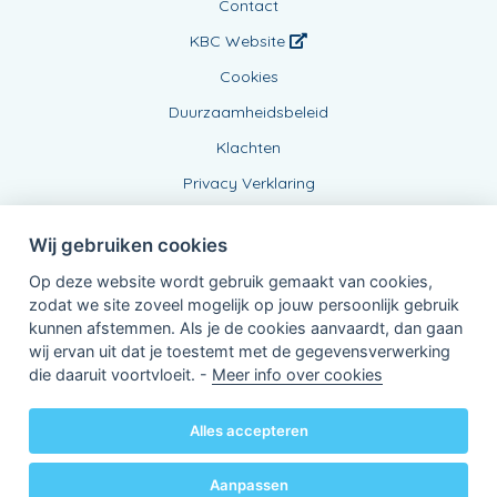
Contact
KBC Website
Cookies
Duurzaamheidsbeleid
Klachten
Privacy Verklaring
Wij gebruiken cookies
Op deze website wordt gebruik gemaakt van cookies,
zodat we site zoveel mogelijk op jouw persoonlijk gebruik
kunnen afstemmen. Als je de cookies aanvaardt, dan gaan
wij ervan uit dat je toestemt met de gegevensverwerking
Verbonden Agent, BE0779625325
die daaruit voortvloeit. -
Meer info over cookies
van KBC Verzekeringen nv
Professor Roger Van Overstraetenplein 2
3000 Leuven - Belgie
Alles accepteren
BTW BE 0403.552.563 - RPR Leuven
Powered by
KBC-Agent
(
versie 3.21.0
)
Bene.be
© 2026 alle rechten voorbehouden
Aanpassen